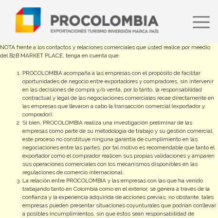
Pasar
al
contenido
principal
NOTA frente a los contactos y relaciones comerciales que usted realice por meedio
del B2B MARKET PLACE, tenga en cuenta que:
PROCOLOMBIA acompaña a las empresas con el propósito de facilitar
oportunidades de negocio entre exportadores y compradores, sin intervenir
en las decisiones de compra y/o venta, por lo tanto, la responsabilidad
contractual y legal de las negociaciones comerciales recae directamente en
las empresas que llevaron a cabo la transacción comercial (exportador y
comprador).
Si bien, PROCOLOMBIA realiza una investigación preliminar de las
empresas como parte de su metodología de trabajo y su gestión comercial,
este proceso no constituye ninguna garantía de cumplimiento en las
negociaciones entre las partes, por tal motivo es recomendable que tanto el
exportador como el comprador realicen sus propias validaciones y amparen
sus operaciones comerciales con los mecanismos disponibles en las
regulaciones de comercio internacional.
La relación entre PROCOLOMBIA y las empresas con las que ha venido
trabajando tanto en Colombia como en el exterior, se genera a través de la
confianza y la experiencia adquirida de acciones previas, no obstante, tales
empresas pueden presentar situaciones coyunturales que podrían conllevar
a posibles incumplimientos, sin que éstos sean responsabilidad de
PROCOLOMBIA, razón por la cual, tanto los exportadores como compradores
deberán asegurarse de utilizar herramientas seguras de negociación,
asesorarse de expertos para evaluar los riesgos comerciales y formalizar los
documentos contractuales a los que haya lugar para blindar sus