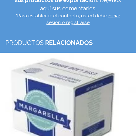
Conocer más
MARGARELLA
Artepan SAS
Calle 28 No 13A - 15 Piso 35-36 Bogotá-
Colombia