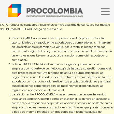
Pasar
al
contenido
principal
NOTA frente a los contactos y relaciones comerciales que usted realice por meedio
del B2B MARKET PLACE, tenga en cuenta que:
PROCOLOMBIA acompaña a las empresas con el propósito de facilitar
oportunidades de negocio entre exportadores y compradores, sin intervenir
en las decisiones de compra y/o venta, por lo tanto, la responsabilidad
contractual y legal de las negociaciones comerciales recae directamente en
las empresas que llevaron a cabo la transacción comercial (exportador y
comprador).
Si bien, PROCOLOMBIA realiza una investigación preliminar de las
empresas como parte de su metodología de trabajo y su gestión comercial,
este proceso no constituye ninguna garantía de cumplimiento en las
negociaciones entre las partes, por tal motivo es recomendable que tanto el
exportador como el comprador realicen sus propias validaciones y amparen
sus operaciones comerciales con los mecanismos disponibles en las
regulaciones de comercio internacional.
La relación entre PROCOLOMBIA y las empresas con las que ha venido
trabajando tanto en Colombia como en el exterior, se genera a través de la
confianza y la experiencia adquirida de acciones previas, no obstante, tales
empresas pueden presentar situaciones coyunturales que podrían conllevar
a posibles incumplimientos, sin que éstos sean responsabilidad de
PROCOLOMBIA, razón por la cual, tanto los exportadores como compradores
deberán asegurarse de utilizar herramientas seguras de negociación,
asesorarse de expertos para evaluar los riesgos comerciales y formalizar los
documentos contractuales a los que haya lugar para blindar sus