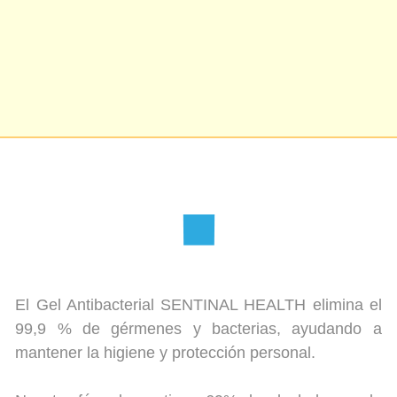
negociaciones.
ProColombia en ningún caso será responsable de la información de las
empresas y/o productos disponible en esta plataforma pues es diligenciada
por cada una de ellas.
Inicio
Salud y Belleza
Productos de Aseo Personal
Gel Antibacterial Sentinal Health
GEL
ANTIBACTERIAL SENTINAL
HEALTH
El Gel Antibacterial SENTINAL HEALTH elimina el
99,9 % de gérmenes y bacterias, ayudando a
mantener la higiene y protección personal.
Nuestra fórmula contiene 69% de alcohol, una de
las concentraciones más altas en el mercado.
Altamente efectivo y de secado rápido.
Apto para todo tipo de pieles.